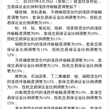
二、自
2025
年
4
月
29
日（星期二）收盘结算时起，
交易保证金比例和涨跌停板幅度调整如下：
螺纹钢、热轧卷板、不锈钢期货合约的涨跌停板幅
度调整为
8%
，套保交易保证金比例调整为
9%
，投机交
易保证金比例调整为
10%
；
铝、锌、铅、氧化铝、线材、纸浆期货合约的涨跌
停板幅度调整为
9%
，套保交易保证金比例调整为
10%
，
投机交易保证金比例调整为
11%
；
铜期货合约的涨跌停板幅度调整为
10%
，套保交易
保证金比例调整为
11%
，投机交易保证金比例调整为
12%
；
天然橡胶期货合约的涨跌停板幅度调整为
11%
，套
保交易保证金比例调整为
12%
，投机交易保证金比例调
整为
13%
；
燃料油、石油沥青、丁二烯橡胶、镍、锡期货合约
的涨跌停板幅度调整为
12%
，套保交易保证金比例调整
为
13%
，投机交易保证金比例调整为
14%
；
白银期货合约的涨跌停板幅度调整为
13%
，套保交
易保证金比例调整为
14%
，投机交易保证金比例调整为
15%
；
黄金期货合约的涨跌停板幅度调整为
14%
，套保交