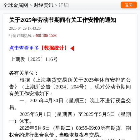
全球金属网
>
财经资讯
> 详细
返回
关于2025年劳动节期间有关工作安排的通知
2025-04-29 17:43:26
行情订阅热线：
400-106-1508
点击查看更多
【
数据统计
】
上期发〔
2025
〕
116号
各有关单位：
根据《上海期货交易所关于
2025
年休市安排的公
告》（上期所公告〔
2024
〕
204
号），现对劳动节期间
有关工作安排如下：
一、
2025
年
4
月
30
日（星期三）晚上不进行夜盘交
易。
2025
年
5
月
1
日（星期四）至
2025
年
5
月
5
日（星期
一）休市。
2025
年
5
月
6
日（星期二）
08:55-09:00
所有期货、期
权合约进行集合竞价，当晚恢复夜盘交易。