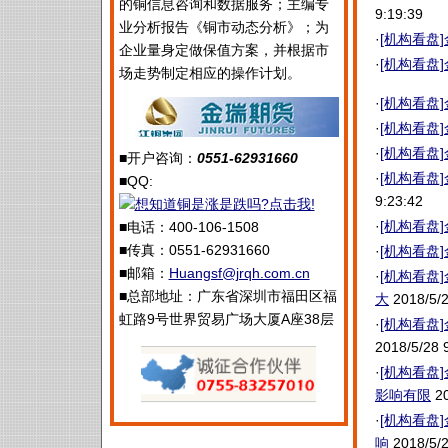
的铜信息咨询和数据服务；主编专
9:19:39
业分析报告《铜市动态分析》；为
·
[机构看盘
企业量身定做保值方案，并根据市
·
[机构看盘
场走势制定相应的操作计划。
·
[机构看盘
·
[机构看盘
·
[机构看盘
■开户咨询：
0551-
62931660
·
[机构看盘
■QQ:
9:23:42
·
[机构看盘
■电话：400-106-1508
■传真：0551-62931660
·
[机构看盘
■邮箱：
Huangsf@jrqh.com.cn
·
[机构看盘
■总部地址：广东省深圳市福田区福
大
2018/5/2
虹路9号世界贸易广场大厦A座38层
·
[机构看盘
2018/5/28 
·
[机构看盘
影响有限
20
·
[机构看盘
响
2018/5/2