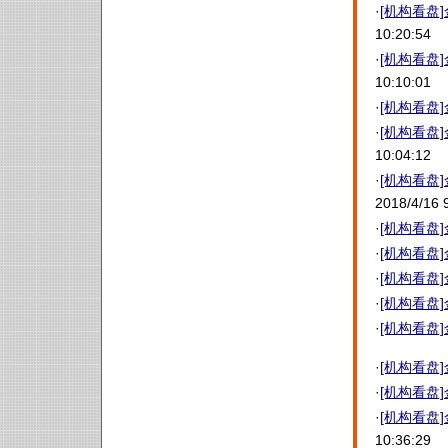
·
[机构看盘
10:20:54
·
[机构看盘
10:10:01
·
[机构看盘
·
[机构看盘
10:04:12
·
[机构看盘
2018/4/16 
·
[机构看盘
·
[机构看盘
·
[机构看盘
·
[机构看盘
·
[机构看盘
·
[机构看盘
·
[机构看盘
·
[机构看盘
10:36:29